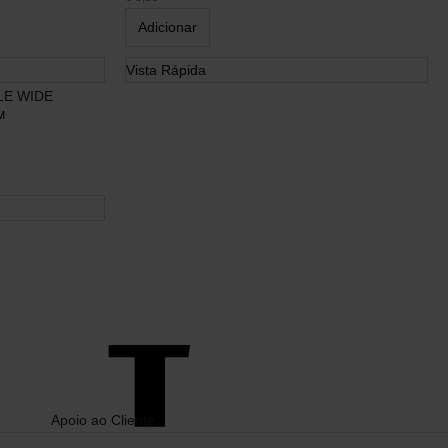
Receba
10% de desconto
na sua
compra.
Adicionar
Vista Rápida
M
Este site é protegido pelo reCAPTCHA e
aplica-se a
Politica de Privacidade
e
Termos
de Serviço
da Google.
Social Media
Apoio ao Cliente