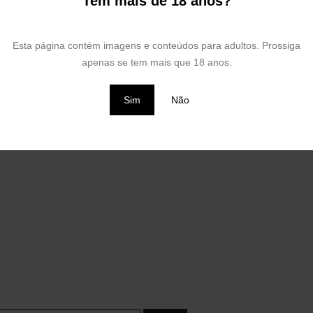
Tem mais de 18 anos?
Esta página contém imagens e conteúdos para adultos. Prossiga
apenas se tem mais que 18 anos.
Sim
Não