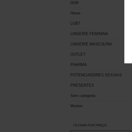
DOR
Home
LGBT
LINGERIE FEMININA
LINGERIE MASCULINA
OUTLET
PHARMA
POTENCIADORES SEXUAIS
PRESENTES
Sem categoria
Worten
FILTRAR POR PREÇO