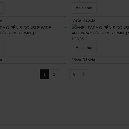
Tuppersex
Media
Adicionar
Personal Shopping
Artigos
Psicologia e Psicoterapia
Contos
da
Vista Rápida
APP Flame
Parceiros
PÉNIS DOUBLE WIDE | L
ANEL PARA O PÉNIS DOUBLE WIDE | 
€
13,95
Adicionar
da
Vista Rápida
…
1
2
9