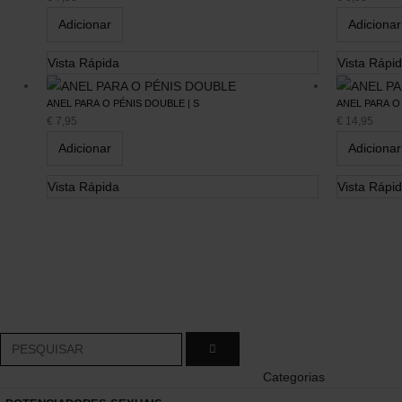
Quem Somos
Contactos
Adicionar
Adicionar
Termos e Condições
Envios e Devoluções
Política de Privacidade
Modos de Pagamento
Vista Rápida
Vista Rápi
Política de Cookies
Portes de Envio
Livro de Reclamações
Métodos de Envio
ANEL PARA O PÉNIS DOUBLE | S
ANEL PARA O 
Lojas
€
7,95
€
14,95
Adicionar
Adicionar
Exercer Direito de
Vista Rápida
Vista Rápi
Livre Resolução
Categorias